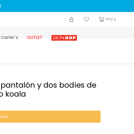
0
PYG
0
 Carter´s
OUTLET
Skip-hop
s pantalón y dos bodies de
o koala
tado.