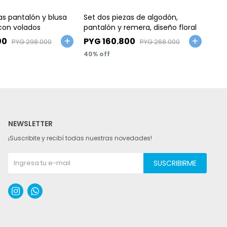
Talle
Ta
as pantalón y blusa
Set dos piezas de algodón,
Set 
con volados
pantalón y remera, diseño floral
pant
ray
00
PYG
160.800
PY
PYG
298.000
PYG
268.000
40
40
NEWSLETTER
¡Suscribite y recibí todas nuestras novedades!
SUSCRIBIRME

