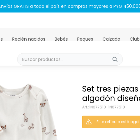
Envíos GRATIS a todo el país en compras mayores a PYG 450.00
os
Recién nacidos
Bebés
Peques
Calzado
Club
Set tres pieza
algodón diseñ
1N677510-1N677510
Este artículo está ago