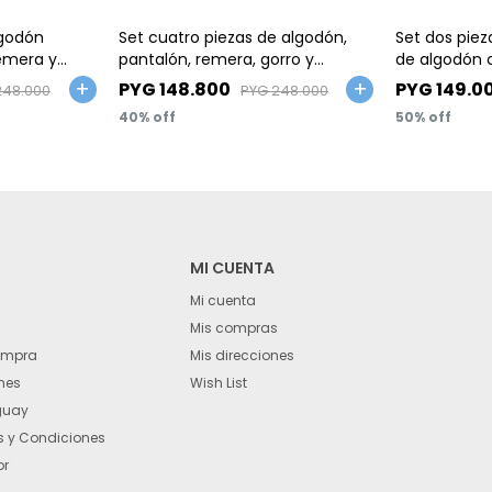
Talle
Talle
lgodón
Set cuatro piezas de algodón,
Set dos piez
remera y
pantalón, remera, gorro y
de algodón 
medias, diseño nube
PYG
148.800
PYG
149.0
248.000
PYG
248.000
40
50
MI CUENTA
Mi cuenta
Mis compras
ompra
Mis direcciones
nes
Wish List
guay
 y Condiciones
or