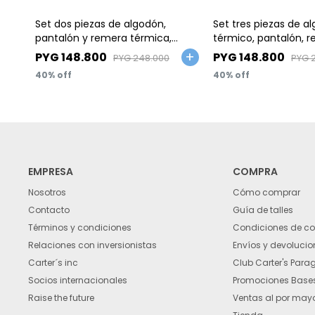
Talle
Talle
Set dos piezas de algodón,
Set tres piezas de a
pantalón y remera térmica,
térmico, pantalón, 
diseño transportes
gorro
PYG
148.800
PYG
148.800
PYG
248.000
PYG
40
40
EMPRESA
COMPRA
Nosotros
Cómo comprar
Contacto
Guía de talles
Términos y condiciones
Condiciones de c
Relaciones con inversionistas
Envíos y devolucio
Carter´s inc
Club Carter's Para
Socios internacionales
Promociones Bases
Raise the future
Ventas al por may