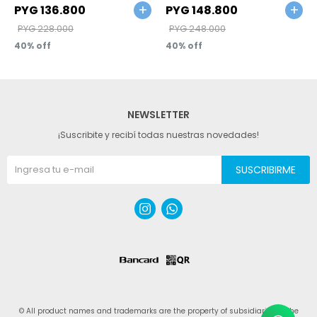
vincha
diseño floral
PYG
136.800
PYG
148.800
PYG
228.000
PYG
248.000
40
40
NEWSLETTER
¡Suscribite y recibí todas nuestras novedades!
SUSCRIBIRME


© All product names and trademarks are the property of subsidiaries of The