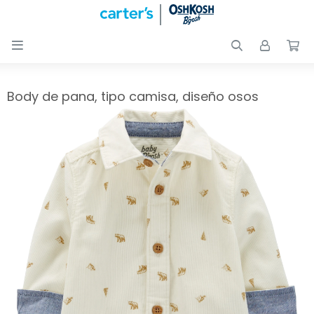

Nuevos
Ingresos
Recién
Body de pana, tipo camisa, diseño osos
nacidos
Bebés
Peques
Calzado
Club
Carter
´s
OUTLET
Skip-