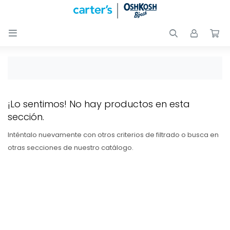

Nuevos
Ingresos
Recién
nacidos
Bebés
¡Lo sentimos! No hay productos en esta
sección.
Peques
Inténtalo nuevamente con otros criterios de filtrado o busca en
otras secciones de nuestro catálogo.
Calzado
Club
Carter
´s
OUTLET
Skip-