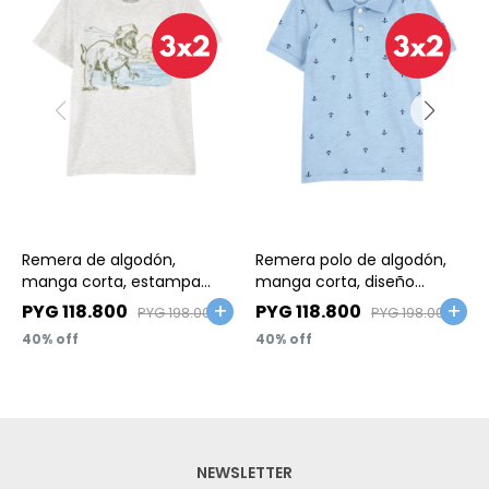
Talle
Talle
Remera de algodón,
Remera polo de algodón,
manga corta, estampa
manga corta, diseño
dino
anclas
PYG
118.800
PYG
118.800
PYG
198.000
PYG
198.000
40
40
NEWSLETTER