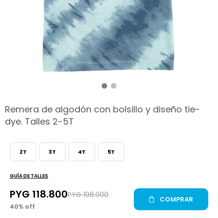
hop
Remera de algodón con bolsillo y diseño tie-
dye. Talles 2-5T
2T
3T
4T
5T
GUÍA DE TALLES
PYG
118.800
PYG
198.000
COMPRAR
40