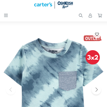

Nuevos
Ingresos
Recién
nacidos
Bebés
Peques
Calzado
Club
Carter
´s
OUTLET
Skip-