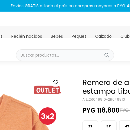
Envíos GRATIS a todo el país en compras mayores a PYG 450.00
os
Recién nacidos
Bebés
Peques
Calzado
Club
Remera de a
estampa tib
2R049910-2R049910
PYG
118.800
PYG
2T
3T
4T