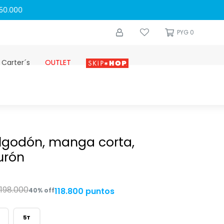
0
PYG
0
 Carter´s
OUTLET
Skip-hop
lgodón, manga corta,
urón
198.000
118.800 puntos
40
5T