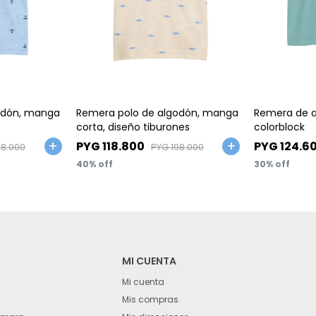
Talle
Talle
odón, manga
Remera polo de algodón, manga
Remera de a
corta, diseño tiburones
colorblock
PYG
118.800
PYG
124.6
98.000
PYG
198.000
40
30
MI CUENTA
Mi cuenta
Mis compras