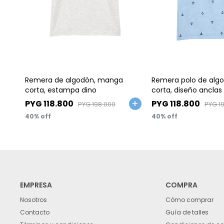
Talle
Talle
Remera de algodón, manga
Remera polo de alg
corta, estampa dino
corta, diseño anclas
PYG
118.800
PYG
118.800
PYG
198.000
PYG
1
40
40
EMPRESA
COMPRA
Nosotros
Cómo comprar
Contacto
Guía de talles