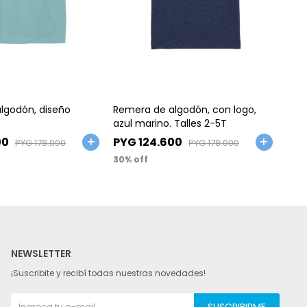
Talle
Ta
lgodón, diseño
Remera de algodón, con logo,
Cam
azul marino. Talles 2-5T
cort
00
PYG
124.600
PY
PYG
178.000
PYG
178.000
30
40
NEWSLETTER
¡Suscribite y recibí todas nuestras novedades!