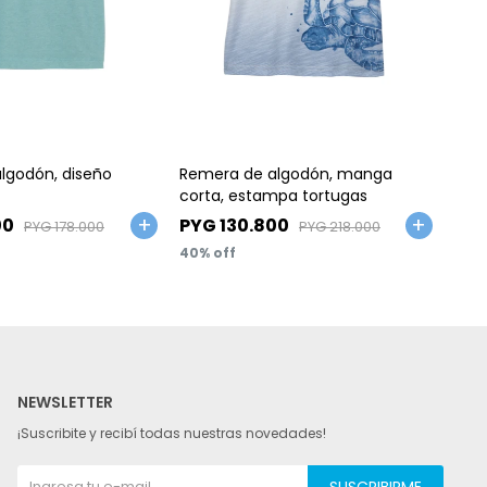
Talle
Ta
lgodón, diseño
Remera de algodón, manga
Rem
corta, estampa tortugas
cort
00
PYG
130.800
PY
PYG
178.000
PYG
218.000
40
40
NEWSLETTER
¡Suscribite y recibí todas nuestras novedades!