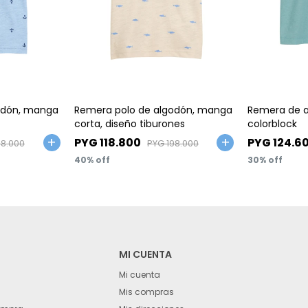
Talle
Talle
odón, manga
Remera polo de algodón, manga
Remera de a
corta, diseño tiburones
colorblock
PYG
118.800
PYG
124.6
98.000
PYG
198.000
40
30
MI CUENTA
Mi cuenta
Mis compras