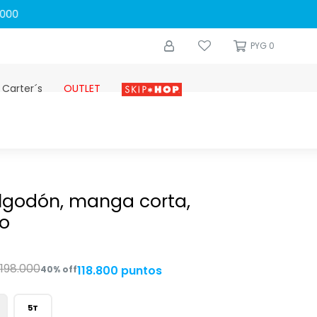
0
PYG
0
 Carter´s
OUTLET
Skip-hop
lgodón, manga corta,
o
198.000
118.800 puntos
40
5T