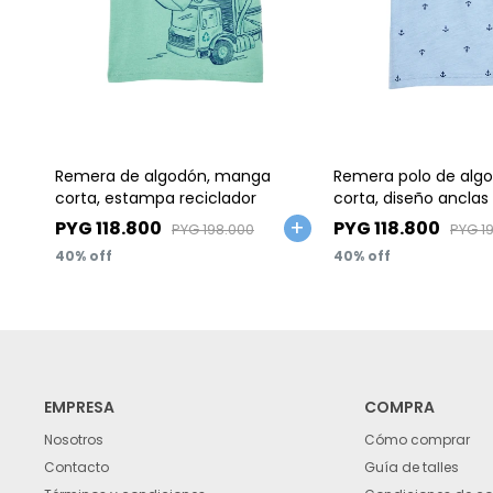
Talle
Talle
Remera de algodón, manga
Remera polo de alg
corta, estampa reciclador
corta, diseño anclas
PYG
118.800
PYG
118.800
PYG
198.000
PYG
1
40
40
EMPRESA
COMPRA
Nosotros
Cómo comprar
Contacto
Guía de talles