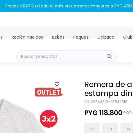
Envíos GRATIS a todo el país en compras mayores a PYG 450.00
os
Recién nacidos
Bebés
Peques
Calzado
Club
Remera de a
estampa din
2S544310-2S544310
PYG
118.800
PYG
2T
3T
4T