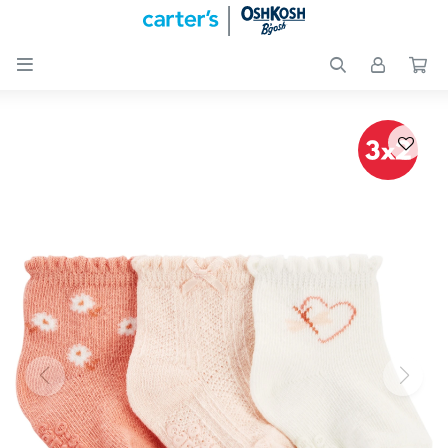

Nuevos
Ingresos
Recién
nacidos
Bebés
Peques
Calzado
Club
Carter
´s
OUTLET
Skip-