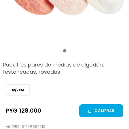
hop
Pack tres pares de medias de algodón,
festoneadas, rosadas
12/24M
PYG
128.000
COMPRAR
1P554910-1P554910