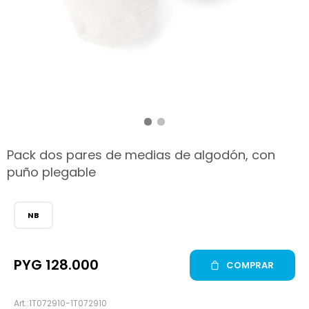
hop
Pack dos pares de medias de algodón, con
puño plegable
NB
PYG
128.000
COMPRAR
1T072910-1T072910