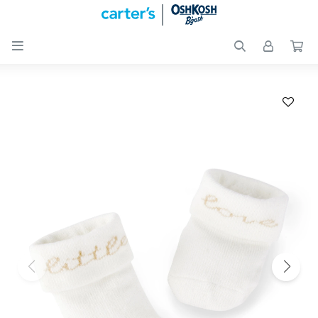

Nuevos
Ingresos
Recién
nacidos
Bebés
Peques
Calzado
Club
Carter
´s
OUTLET
Skip-