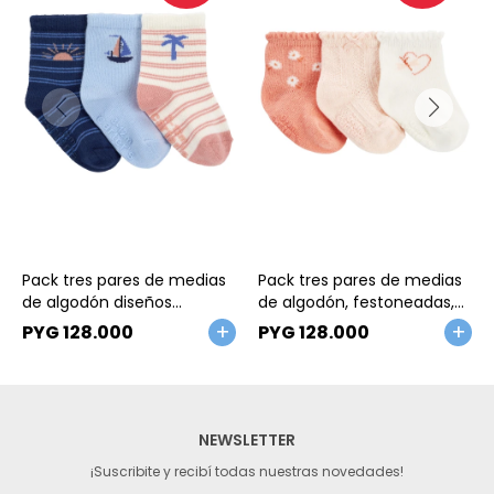
Talle
Talle
Pack tres pares de medias
Pack tres pares de medias
de algodón diseños
de algodón, festoneadas,
vacaciones
rosadas
PYG
128.000
PYG
128.000
NEWSLETTER
¡Suscribite y recibí todas nuestras novedades!