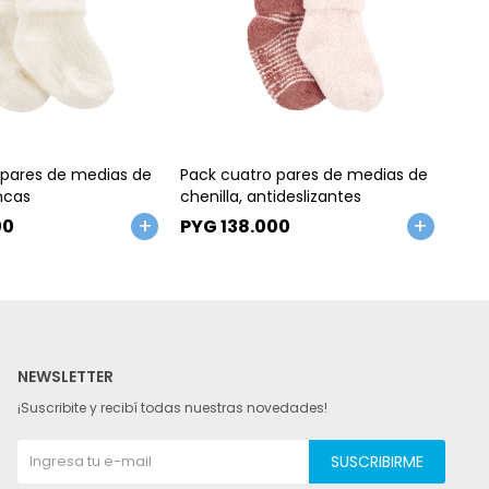
Talle
Ta
 pares de medias de
Pack cuatro pares de medias de
Pac
ancas
chenilla, antideslizantes
chen
00
PYG
138.000
PY
NEWSLETTER
¡Suscribite y recibí todas nuestras novedades!
SUSCRIBIRME