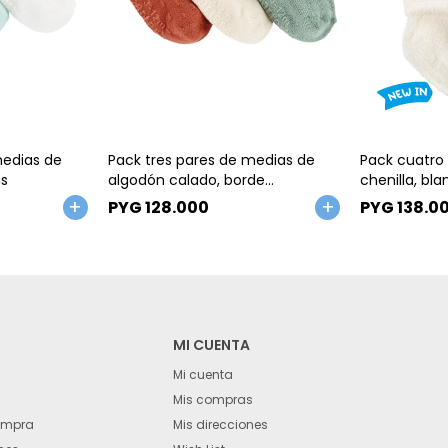
Talle
Talle
medias de
Pack tres pares de medias de
Pack cuatro
s
algodón calado, borde
chenilla, bl
festoneado
PYG
128.000
PYG
138.0
MI CUENTA
Mi cuenta
Mis compras
ompra
Mis direcciones