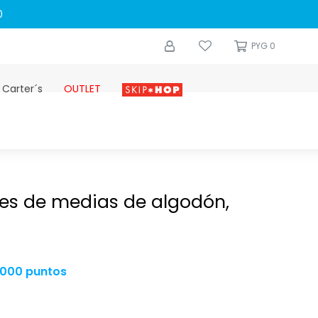
0
PYG
0
 Carter´s
OUTLET
Skip-hop
es de medias de algodón,
.000 puntos