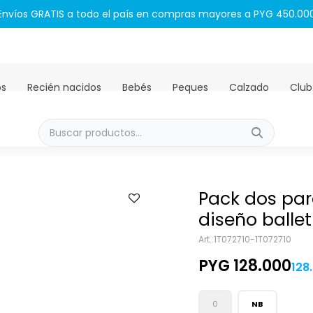
Envíos GRATIS a todo el país en compras mayores a PYG 450.00
os
Recién nacidos
Bebés
Peques
Calzado
Club
Pack dos par
diseño ballet
1T072710-1T072710
PYG
128.000
128
0
NB