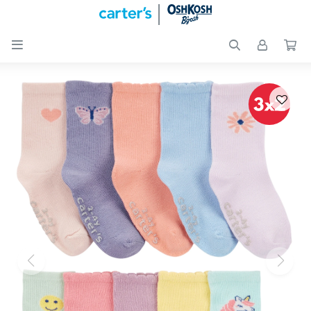

Nuevos
Ingresos
Recién
nacidos
Bebés
Peques
Calzado
Club
Carter
´s
OUTLET
Skip-