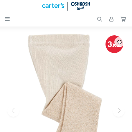

Nuevos
Ingresos
Recién
nacidos
Bebés
Peques
Calzado
Club
Carter
´s
OUTLET
Skip-