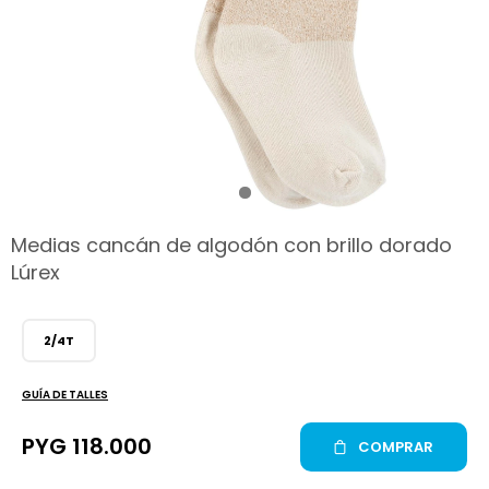
hop
Medias cancán de algodón con brillo dorado
Lúrex
2/4T
GUÍA DE TALLES
PYG
118.000
COMPRAR