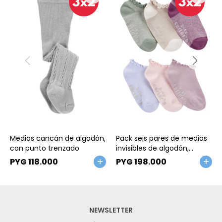
Talle
Talle
Medias cancán de algodón,
Pack seis pares de medias
con punto trenzado
invisibles de algodón,
festoneadas. Talle 2/4T
PYG
118.000
PYG
198.000
NEWSLETTER