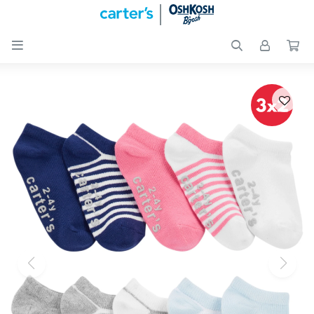

Nuevos
Ingresos
Recién
nacidos
Bebés
Peques
Calzado
Club
Carter
´s
OUTLET
Skip-