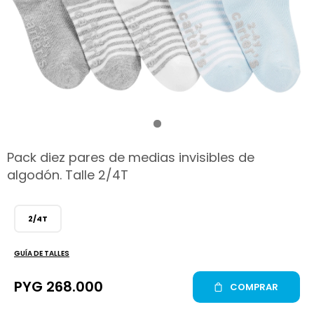
hop
Pack diez pares de medias invisibles de
algodón. Talle 2/4T
2/4T
GUÍA DE TALLES
PYG
268.000
COMPRAR