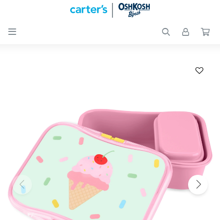

Nuevos
Ingresos
Recién
nacidos
Bebés
Peques
Calzado
Club
Carter
´s
OUTLET
Skip-