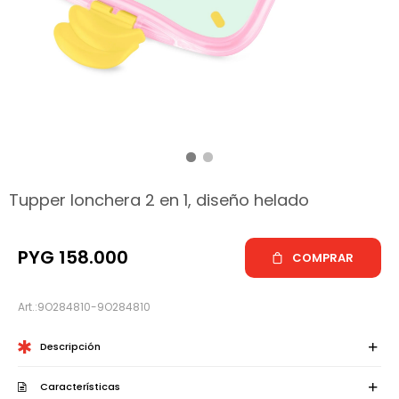
hop
Tupper lonchera 2 en 1, diseño helado
PYG
158.000
COMPRAR
9O284810-9O284810
Descripción
Características