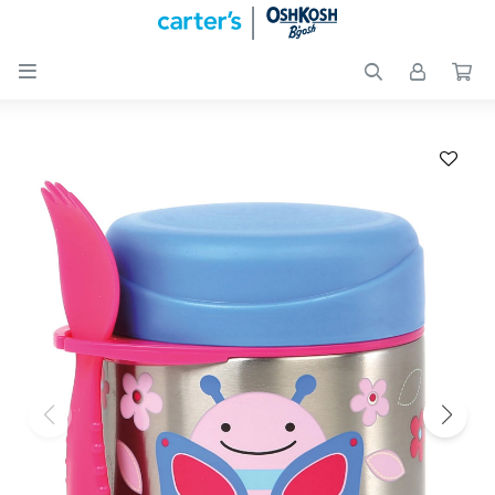

Nuevos
Ingresos
Recién
nacidos
Bebés
Peques
Calzado
Club
Carter
´s
OUTLET
Skip-