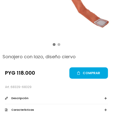
hop
Sonajero con lazo, diseño ciervo
PYG
118.000
COMPRAR
68329-68329
Descripción
Características