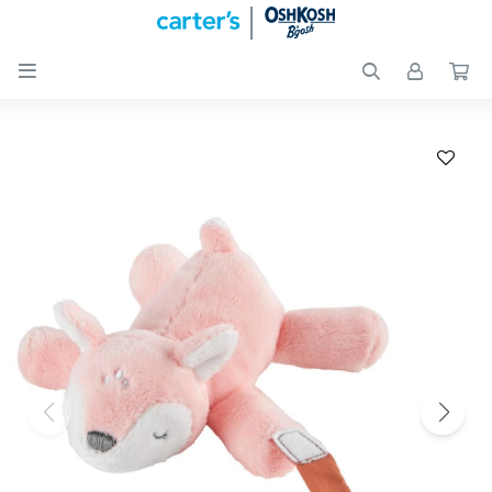

Nuevos
Ingresos
Recién
nacidos
Bebés
Peques
Calzado
Club
Carter
´s
OUTLET
Skip-