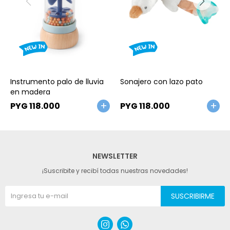
Talle
Talle
Instrumento palo de lluvia
Sonajero con lazo pato
en madera
PYG
118.000
PYG
118.000
NEWSLETTER
¡Suscribite y recibí todas nuestras novedades!
SUSCRIBIRME

