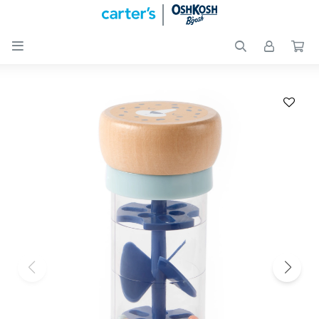

Nuevos
Ingresos
Recién
nacidos
Bebés
Peques
Calzado
Club
Carter
´s
OUTLET
Skip-