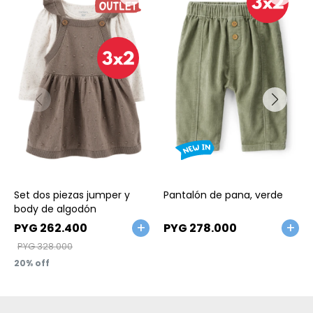
Talle
Talle
Set dos piezas jumper y
Pantalón de pana, verde
body de algodón
PYG
262.400
PYG
278.000
PYG
328.000
20