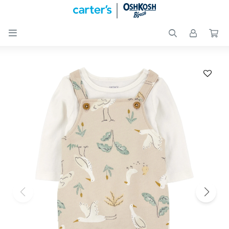

Nuevos
Ingresos
Recién
nacidos
Bebés
Peques
Calzado
Club
Carter
´s
OUTLET
Skip-