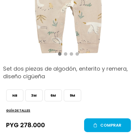
hop
Set dos piezas de algodón, enterito y remera,
diseño cigüeña
NB
3M
6M
9M
GUÍA DE TALLES
PYG
278.000
COMPRAR