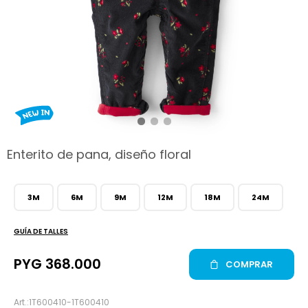
hop
Enterito de pana, diseño floral
3M
6M
9M
12M
18M
24M
GUÍA DE TALLES
PYG
368.000
COMPRAR
1T600410-1T600410