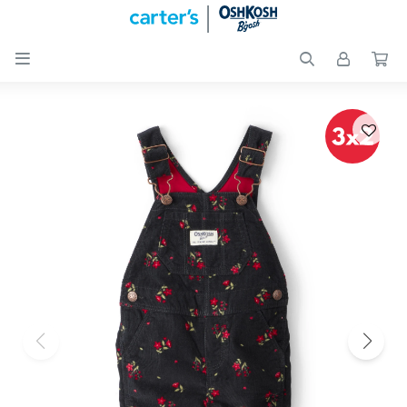

Nuevos
Ingresos
Recién
nacidos
Bebés
Peques
Calzado
Club
Carter
´s
OUTLET
Skip-