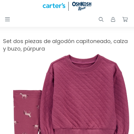

Nuevos
Ingresos
Recién
Set dos piezas de algodón capitoneado, calza
nacidos
y buzo, púrpura
Bebés
Peques
Calzado
Club
Carter
´s
OUTLET
Skip-