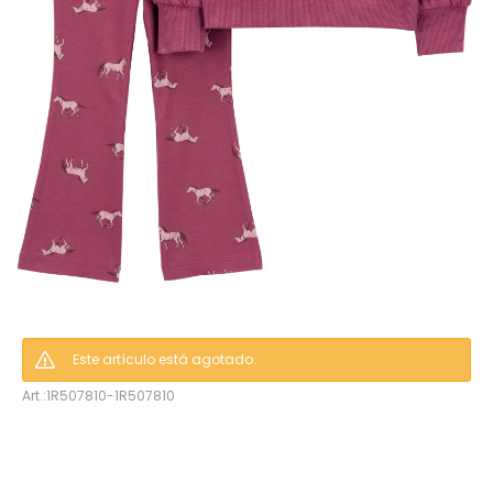
hop
Este artículo está agotado.
1R507810-1R507810