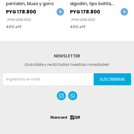
pantalón, blusa y gorro
algodón, tipo batita,
manga larga
PYG
178.800
PYG
178.800
PYG
298.000
PYG
298.000
40
40
NEWSLETTER
¡Suscribite y recibí todas nuestras novedades!
SUSCRIBIRME

