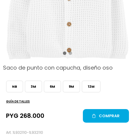
hop
Saco de punto con capucha, diseño oso
NB
3M
6M
9M
12M
GUÍA DE TALLES
PYG
268.000
COMPRAR
1L932110-1L932110