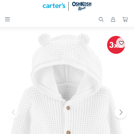

Nuevos
Ingresos
Recién
nacidos
Bebés
Peques
Calzado
Club
Carter
´s
OUTLET
Skip-