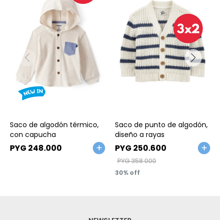
Talle
Talle
Saco de algodón térmico,
Saco de punto de algodón,
con capucha
diseño a rayas
PYG
248.000
PYG
250.600
PYG
358.000
30