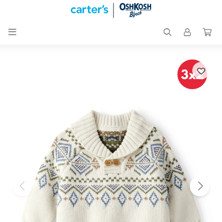

Nuevos
Ingresos
Recién
nacidos
Bebés
Peques
Calzado
Club
Carter
´s
OUTLET
Skip-