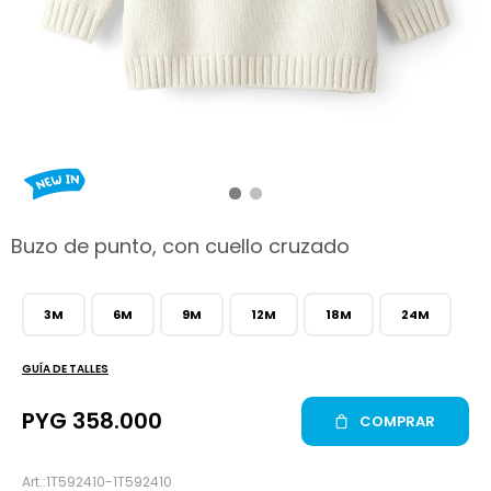
hop
Buzo de punto, con cuello cruzado
3M
6M
9M
12M
18M
24M
GUÍA DE TALLES
PYG
358.000
COMPRAR
1T592410-1T592410