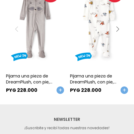
Talle
Talle
Pijama una pieza de
Pijama una pieza de
DreamPlush, con pie,
DreamPlush, con pie,
estampa mapache
diseño helicópteros
PYG
228.000
PYG
228.000
NEWSLETTER
¡Suscribite y recibí todas nuestras novedades!