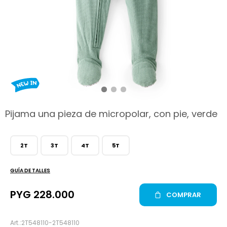
hop
Pijama una pieza de micropolar, con pie, verde
2T
3T
4T
5T
GUÍA DE TALLES
PYG
228.000
COMPRAR
2T548110-2T548110