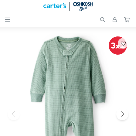

Nuevos
Ingresos
Recién
nacidos
Bebés
Peques
Calzado
Club
Carter
´s
OUTLET
Skip-