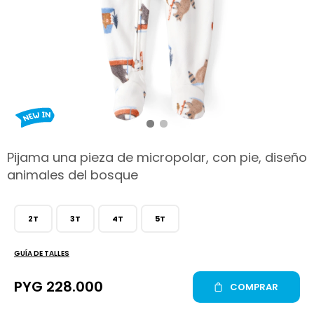
hop
Pijama una pieza de micropolar, con pie, diseño
animales del bosque
2T
3T
4T
5T
GUÍA DE TALLES
PYG
228.000
COMPRAR