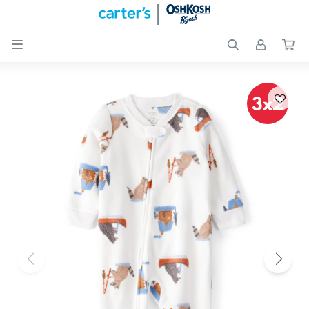

Nuevos
Ingresos
Recién
nacidos
Bebés
Peques
Calzado
Club
Carter
´s
OUTLET
Skip-