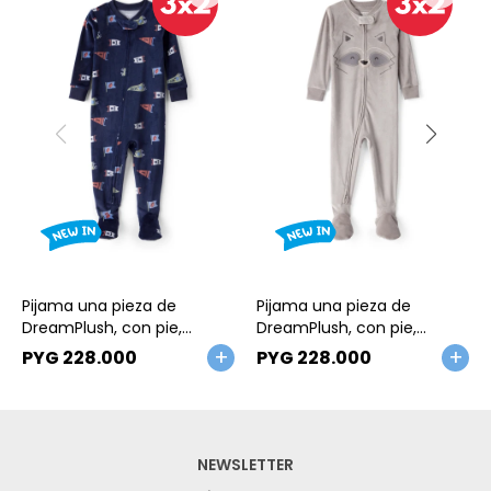
Talle
Talle
Pijama una pieza de
Pijama una pieza de
DreamPlush, con pie,
DreamPlush, con pie,
diseño banderines
estampa mapache
PYG
228.000
PYG
228.000
NEWSLETTER