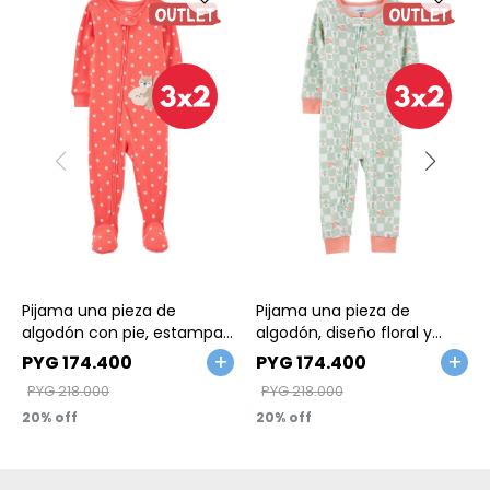
Talle
Talle
Pijama una pieza de
Pijama una pieza de
algodón con pie, estampa
algodón, diseño floral y
ardilla
cuadriculado. Talles 2-5T
PYG
174.400
PYG
174.400
PYG
218.000
PYG
218.000
20
20