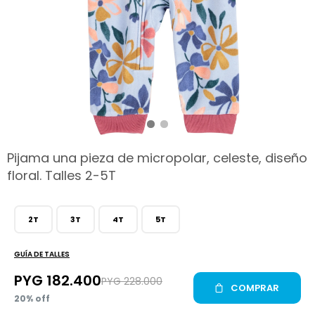
hop
Pijama una pieza de micropolar, celeste, diseño
floral. Talles 2-5T
2T
3T
4T
5T
GUÍA DE TALLES
PYG
182.400
PYG
228.000
COMPRAR
20