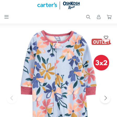

Nuevos
Ingresos
Recién
nacidos
Bebés
Peques
Calzado
Club
Carter
´s
OUTLET
Skip-