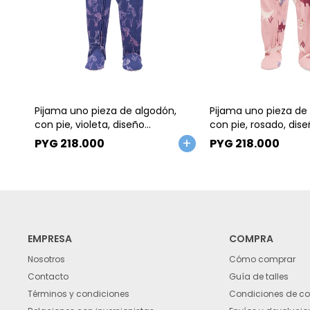
Talle
Talle
Pijama uno pieza de algodón,
Pijama uno pieza de
con pie, violeta, diseño
con pie, rosado, dise
unicornios. Talles 2-5T
Talles 2-5T
PYG
218.000
PYG
218.000
EMPRESA
COMPRA
Nosotros
Cómo comprar
Contacto
Guía de talles
Términos y condiciones
Condiciones de c