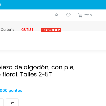
0
PYG
0
 Carter´s
OUTLET
Skip-hop
ieza de algodón, con pie,
floral. Talles 2-5T
.000 puntos
5T