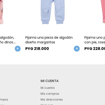
Talle
Talle
 algodón,
Pijama una pieza de algodón
Pijama uno p
ño dinos.
diseño margaritas
con pie, ros
corazones. T
PYG
218.000
PYG
228.0
MI CUENTA
Mi cuenta
Mis compras
ompra
Mis direcciones