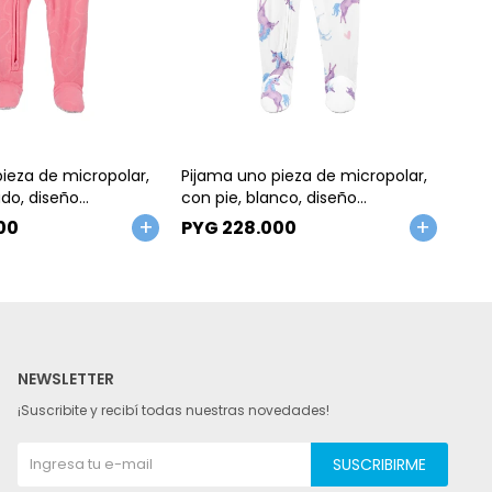
Talle
Ta
ieza de micropolar,
Pijama uno pieza de micropolar,
Pija
ado, diseño
con pie, blanco, diseño
con 
alles 2-5T
unicornios. Talles 2-5T
Tall
00
PYG
228.000
PY
NEWSLETTER
¡Suscribite y recibí todas nuestras novedades!
SUSCRIBIRME