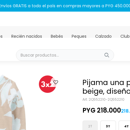
Envíos GRATIS a todo el país en compras mayores a PYG 450.00
os
Recién nacidos
Bebés
Peques
Calzado
Club
Pijama una p
beige, diseño 
2Q552210-2Q552210
PYG
218.000
218
2T
3T
4T