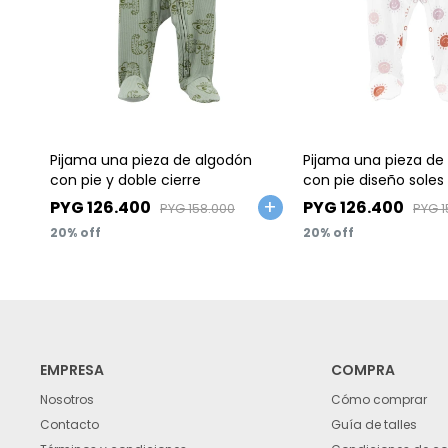
Talle
Talle
Pijama una pieza de algodón
Pijama una pieza de
con pie y doble cierre
con pie diseño soles
PYG
126.400
PYG
126.400
PYG
158.000
PYG
1
20
20
EMPRESA
COMPRA
Nosotros
Cómo comprar
Contacto
Guía de talles