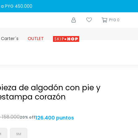
0
PYG
0
 Carter´s
OUTLET
Skip-hop
ieza de algodón con pie y
 estampa corazón
G
158.000
126.400 puntos
20
M
9M