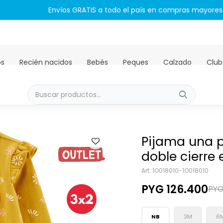
Envíos GRATIS a todo el país en compras mayores a PYG 450.00
os
Recién nacidos
Bebés
Peques
Calzado
Club
Pijama una p
doble cierre
1O018010-1O018010
PYG
126.400
PY
NB
3M
6