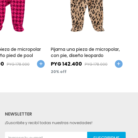
Talle
Ta
pieza de micropolar
Pijama una pieza de micropolar,
Pija
eño pied de pool
con pie, diseño leopardo
con 
00
PYG
142.400
PY
PYG
178.000
PYG
178.000
20
NEWSLETTER
¡Suscribite y recibí todas nuestras novedades!