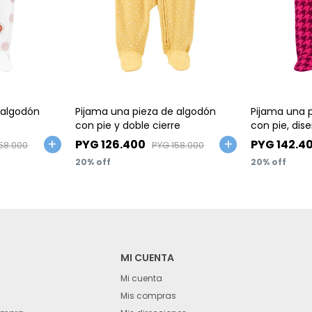
Talle
Talle
 algodón
Pijama una pieza de algodón
Pijama una 
con pie y doble cierre
con pie, dis
PYG
126.400
PYG
142.4
58.000
PYG
158.000
20
20
MI CUENTA
Mi cuenta
Mis compras