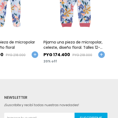
Talle
Ta
pieza de micropolar
Pijama una pieza de micropolar,
Pija
ño floral
celeste, diseño floral. Talles 12-
con 
24M
Tall
00
PYG
174.400
PY
PYG
218.000
PYG
218.000
20
20
NEWSLETTER
¡Suscribite y recibí todas nuestras novedades!