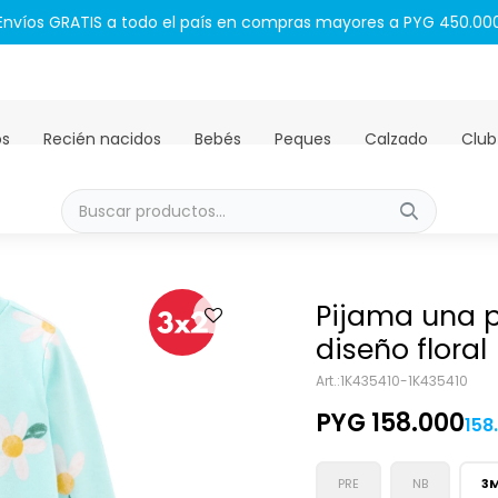
Envíos GRATIS a todo el país en compras mayores a PYG 450.00
os
Recién nacidos
Bebés
Peques
Calzado
Club
Pijama una p
diseño floral
1K435410-1K435410
PYG
158.000
158
PRE
NB
3