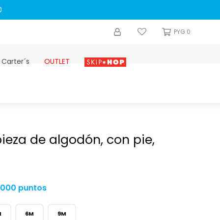
0
PYG
0
 Carter´s
OUTLET
Skip-hop
ieza de algodón, con pie,
.000 puntos
M
6M
9M