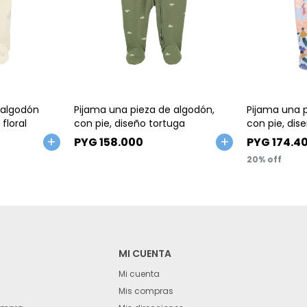
Talle
Talle
 algodón
Pijama una pieza de algodón,
Pijama una 
 floral
con pie, diseño tortuga
con pie, dise
PYG
158.000
PYG
174.4
20
MI CUENTA
Mi cuenta
Mis compras