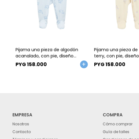
Talle
Talle
Pijama una pieza de algodón
Pijama una pieza de
acanalado, con pie, diseño
terry, con pie, diseño
elefantes
PYG
158.000
PYG
158.000
EMPRESA
COMPRA
Nosotros
Cómo comprar
Contacto
Guía de talles