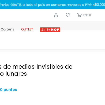
0
PYG
0
 Carter´s
OUTLET
Skip-hop
s de medias invisibles de
o lunares
00 puntos