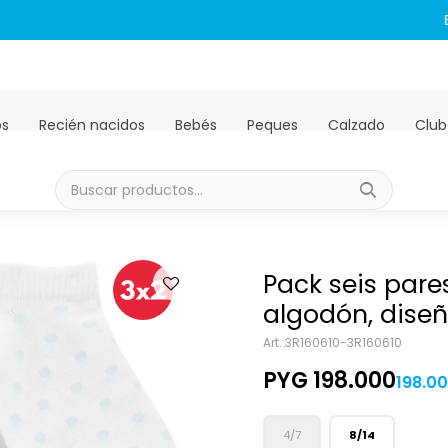
Envíos GRATIS a todo el país en compras mayores a PYG 450.00
os
Recién nacidos
Bebés
Peques
Calzado
Club
Pack seis pare
algodón, diseñ
3R160610-3R160610
PYG
198.000
198.0
4/7
8/14