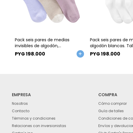
Talle
Talle
Pack seis pares de medias
Pack seis pares de 
invisibles de algodón,
algodón blancas. Tal
festoneadas. Talles 4/7-8/14
PYG
198.000
PYG
198.000
EMPRESA
COMPRA
Nosotros
Cómo comprar
Contacto
Guía de talles
Términos y condiciones
Condiciones de c
Relaciones con inversionistas
Envíos y devolucio