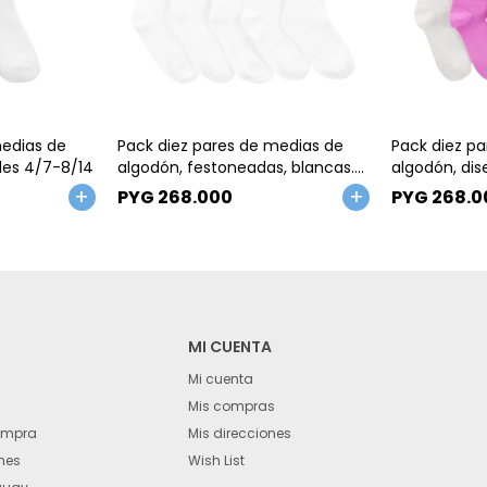
Talle
Talle
medias de
Pack diez pares de medias de
Pack diez p
les 4/7-8/14
algodón, festoneadas, blancas.
algodón, dis
Talles 4/7-8/14
semana
PYG
268.000
PYG
268.0
MI CUENTA
Mi cuenta
Mis compras
ompra
Mis direcciones
nes
Wish List