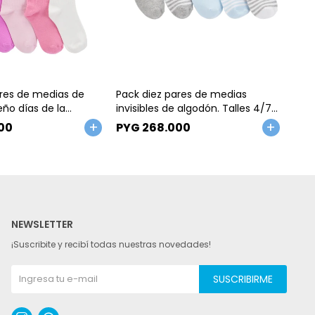
Talle
Ta
ares de medias de
Pack diez pares de medias
Pack
eño días de la
invisibles de algodón. Talles 4/7-
alg
8/14
00
PYG
268.000
PY
NEWSLETTER
¡Suscribite y recibí todas nuestras novedades!
SUSCRIBIRME