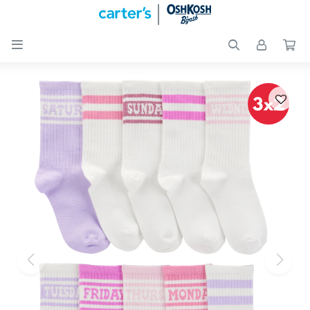

Nuevos
Ingresos
Recién
nacidos
Bebés
Peques
Calzado
Club
Carter
´s
OUTLET
Skip-