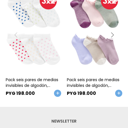
Talle
Talle
Pack seis pares de medias
Pack seis pares de medias
invisibles de algodón,
invisibles de algodón,
diseño lunares
festoneadas. Talles 4/7-
PYG
198.000
PYG
198.000
8/14
NEWSLETTER