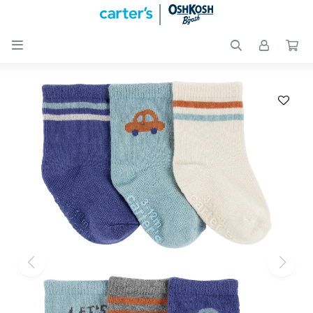

Nuevos
Ingresos
Recién
nacidos
Bebés
Peques
Calzado
Club
Carter
´s
OUTLET
Skip-