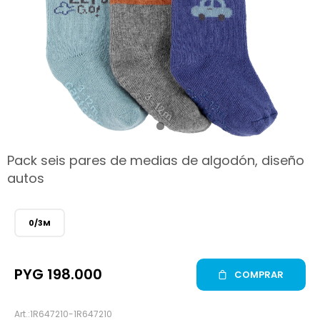
hop
Pack seis pares de medias de algodón, diseño
autos
0/3M
PYG
198.000
COMPRAR
1R647210-1R647210