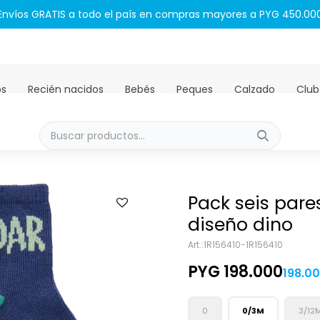
Envíos GRATIS a todo el país en compras mayores a PYG 450.00
os
Recién nacidos
Bebés
Peques
Calzado
Club
Pack seis par
diseño dino
1R156410-1R156410
PYG
198.000
198.0
0
0/3M
3/12