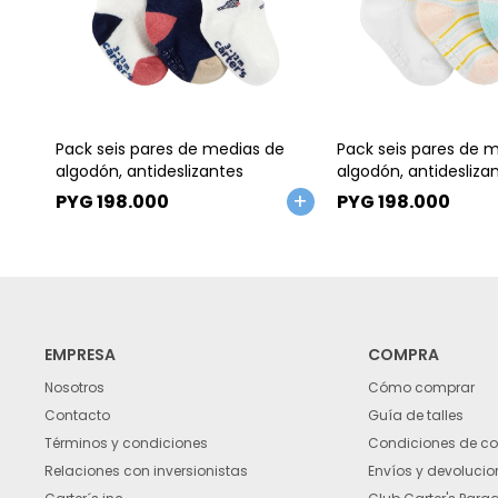
Talle
Talle
Pack seis pares de medias de
Pack seis pares de 
algodón, antideslizantes
algodón, antidesliza
PYG
198.000
PYG
198.000
EMPRESA
COMPRA
Nosotros
Cómo comprar
Contacto
Guía de talles
Términos y condiciones
Condiciones de c
Relaciones con inversionistas
Envíos y devolucio