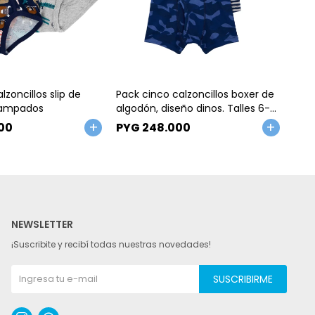
Talle
Ta
lzoncillos slip de
Pack cinco calzoncillos boxer de
Pack
tampados
algodón, diseño dinos. Talles 6-
algo
14
00
PYG
248.000
PY
NEWSLETTER
¡Suscribite y recibí todas nuestras novedades!
SUSCRIBIRME