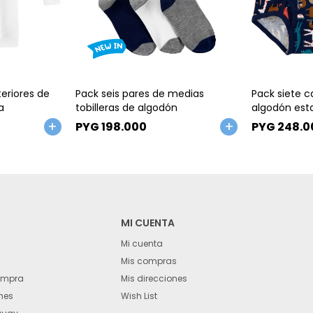
Talle
Talle
eriores de
Pack seis pares de medias
Pack siete ca
a
tobilleras de algodón
algodón es
PYG
198.000
PYG
248.0
MI CUENTA
Mi cuenta
Mis compras
ompra
Mis direcciones
nes
Wish List