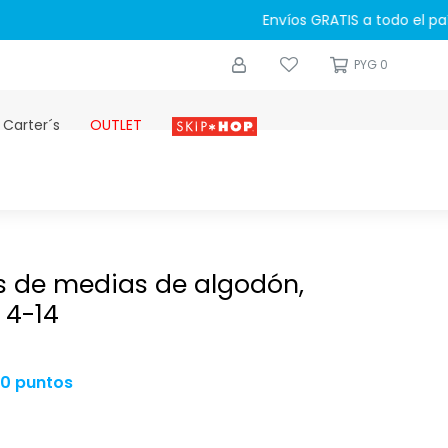
0
PYG
0
 Carter´s
OUTLET
Skip-hop
es de medias de algodón,
 4-14
00 puntos