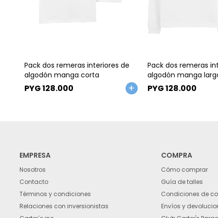
Talle
Talle
Pack dos remeras interiores de
Pack dos remeras int
algodón manga corta
algodón manga larg
PYG
128.000
PYG
128.000
EMPRESA
COMPRA
Nosotros
Cómo comprar
Contacto
Guía de talles
Términos y condiciones
Condiciones de c
Relaciones con inversionistas
Envíos y devolucio