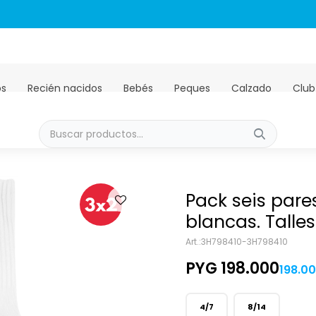
Envíos GRATIS a todo el país en compras mayores a PYG 450.00
os
Recién nacidos
Bebés
Peques
Calzado
Club
Pack seis par
blancas. Talles
3H798410-3H798410
PYG
198.000
198.0
4/7
8/14