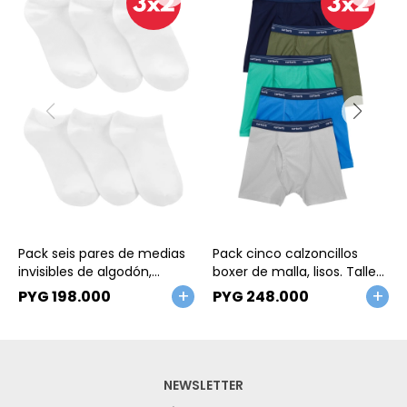
Talle
Talle
Pack seis pares de medias
Pack cinco calzoncillos
invisibles de algodón,
boxer de malla, lisos. Talles
blancas. Talles 4/7-8/14
6-14
PYG
198.000
PYG
248.000
NEWSLETTER