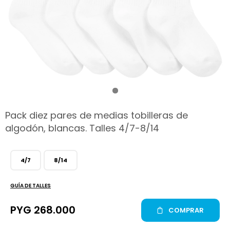
hop
Pack diez pares de medias tobilleras de
algodón, blancas. Talles 4/7-8/14
4/7
8/14
GUÍA DE TALLES
PYG
268.000
COMPRAR