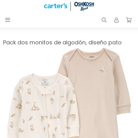

Nuevos
Ingresos
Recién
Pack dos monitos de algodón, diseño pato
nacidos
Bebés
Peques
Calzado
Club
Carter
´s
OUTLET
Skip-