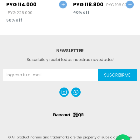
PYG
114.000
PYG
118.800
PYG
198.000
PYG
228.000
40
50
NEWSLETTER
¡Suscribite y recibí todas nuestras novedades!
SUSCRIBIRME


© All product names and trademarks are the property of subsidiaries of The