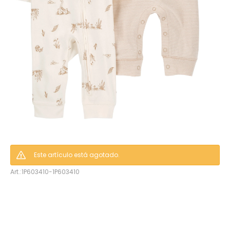
hop
Este artículo está agotado.
1P603410-1P603410