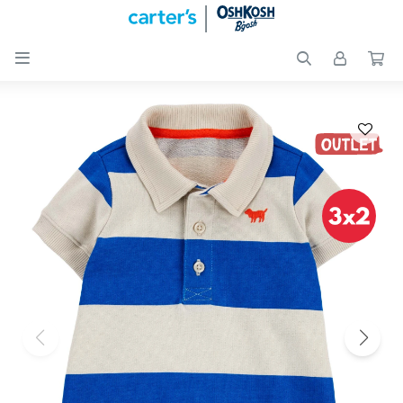

Nuevos
Ingresos
Recién
nacidos
Bebés
Peques
Calzado
Club
Carter
´s
OUTLET
Skip-