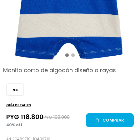
hop
Monito corto de algodón diseño a rayas
NB
GUÍA DE TALLES
PYG
118.800
PYG
198.000
COMPRAR
40
1Q489710-1Q489710