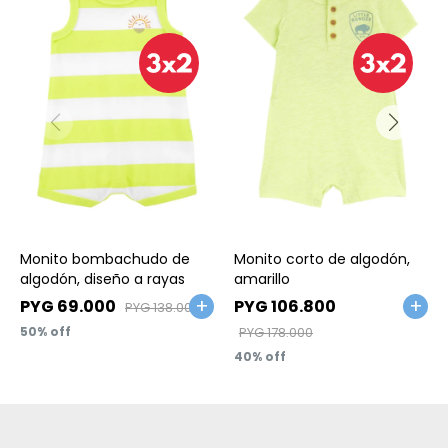
Talle
Talle
Monito bombachudo de
Monito corto de algodón,
algodón, diseño a rayas
amarillo
PYG
69.000
PYG
106.800
PYG
138.000
50
PYG
178.000
40