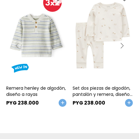
Talle
Talle
Remera henley de algodón,
Set dos piezas de algodón,
diseño a rayas
pantalón y remera, diseño
pájaros
PYG
238.000
PYG
238.000