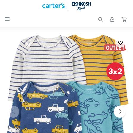

Nuevos
Ingresos
Recién
nacidos
Bebés
Peques
Calzado
Club
Carter
´s
OUTLET
Skip-