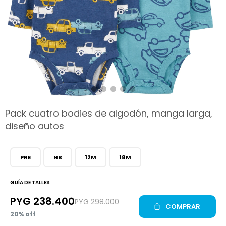
hop
Pack cuatro bodies de algodón, manga larga,
diseño autos
PRE
NB
12M
18M
GUÍA DE TALLES
PYG
238.400
PYG
298.000
COMPRAR
20