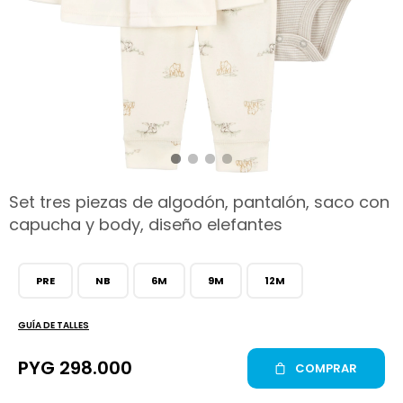
hop
Set tres piezas de algodón, pantalón, saco con
capucha y body, diseño elefantes
PRE
NB
6M
9M
12M
GUÍA DE TALLES
PYG
298.000
COMPRAR