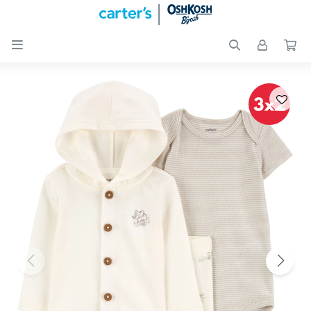

Nuevos
Ingresos
Recién
nacidos
Bebés
Peques
Calzado
Club
Carter
´s
OUTLET
Skip-