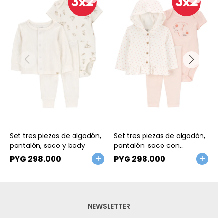
Talle
Talle
Set tres piezas de algodón,
Set tres piezas de algodón,
pantalón, saco y body
pantalón, saco con
capucha y body
PYG
298.000
PYG
298.000
NEWSLETTER