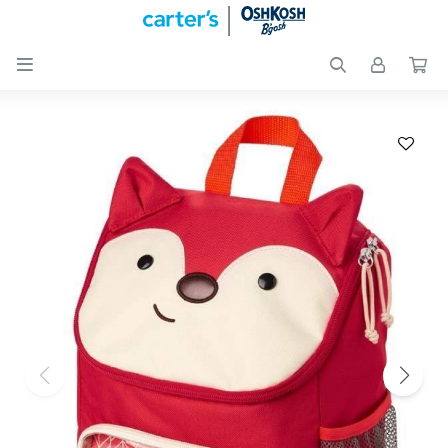

Nuevos
Ingresos
Recién
nacidos
Bebés
Peques
Calzado
Club
Carter
´s
OUTLET
Skip-