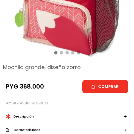
hop
Mochila grande, diseño zorro
PYG
368.000
COMPRAR
9L750810-9L750810
Descripción
Características