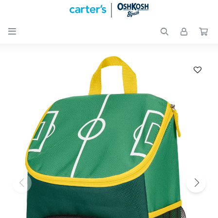

Nuevos
Ingresos
Recién
nacidos
Bebés
Peques
Calzado
Club
Carter
´s
OUTLET
Skip-