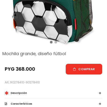
hop
Mochila grande, diseño fútbol
PYG
368.000
COMPRAR
9O278410-9O278410
Descripción
Características