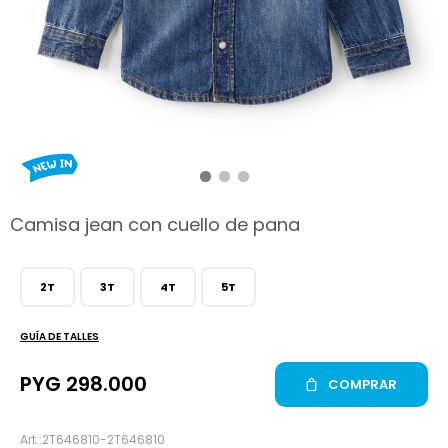
hop
Camisa jean con cuello de pana
2T
3T
4T
5T
GUÍA DE TALLES
PYG
298.000
COMPRAR
2T646810-2T646810