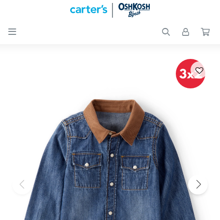

Nuevos
Ingresos
Recién
nacidos
Bebés
Peques
Calzado
Club
Carter
´s
OUTLET
Skip-