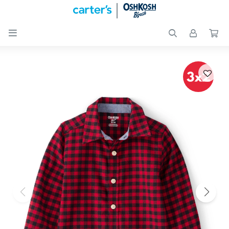

Nuevos
Ingresos
Recién
nacidos
Bebés
Peques
Calzado
Club
Carter
´s
OUTLET
Skip-