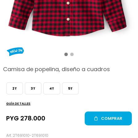
hop
Camisa de popelina, diseño a cuadros
2T
3T
4T
5T
GUÍA DE TALLES
PYG
278.000
COMPRAR
2T691010-2T691010