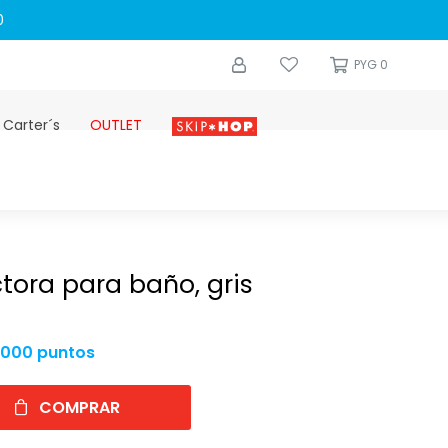
0
PYG
0
 Carter´s
OUTLET
Skip-hop
ctora para baño, gris
.000 puntos
COMPRAR