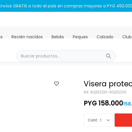
Envíos GRATIS a todo el país en compras mayores a PYG 450.00
os
Recién nacidos
Bebés
Peques
Calzado
Club
Visera prote
9Q252210-9Q252210
PYG
158.000
158
1