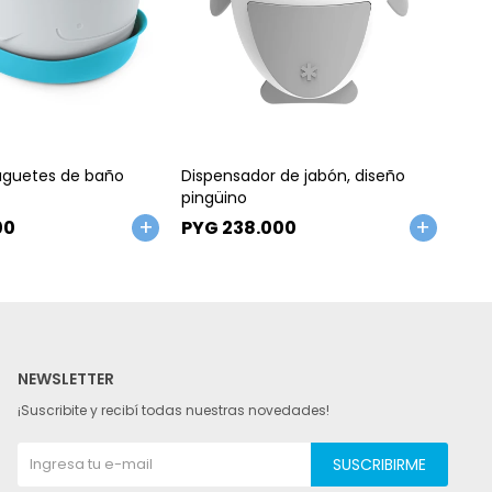
Talle
Ta
uguetes de baño
Dispensador de jabón, diseño
Alfo
pingüino
baño
00
PYG
238.000
PY
NEWSLETTER
¡Suscribite y recibí todas nuestras novedades!
SUSCRIBIRME