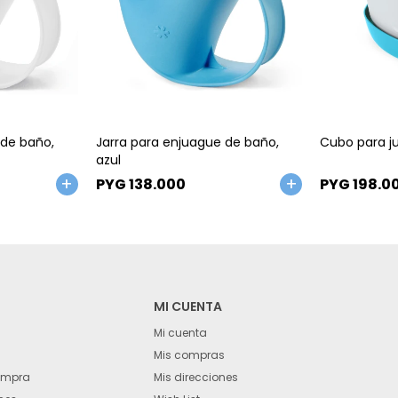
Talle
Talle
 de baño,
Jarra para enjuague de baño,
Cubo para j
azul
PYG
138.000
PYG
198.0
MI CUENTA
Mi cuenta
Mis compras
ompra
Mis direcciones