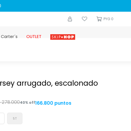
0
PYG
0
 Carter´s
OUTLET
Skip-hop
ersey arrugado, escalonado
G
278.000
166.800 puntos
40
5T