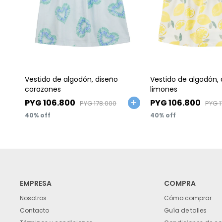
Talle
Talle
Vestido de algodón, diseño
Vestido de algodón, 
corazones
limones
PYG
106.800
PYG
106.800
PYG
178.000
PYG
40
40
EMPRESA
COMPRA
Nosotros
Cómo comprar
Contacto
Guía de talles