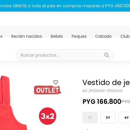
Envíos GRATIS a todo el país en compras mayores a PYG 450.00
os
Recién nacidos
Bebés
Peques
Calzado
Club
Vestido de j
2P336410-2P336410
PYG
166.800
PY
2T
3T
4T