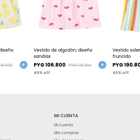
Talle
Talle
diseño
Vestido de algodón, diseño
Vestido sol
sandías
fruncido
PYG
106.800
PYG
190.8
178.000
PYG
178.000
40
40
MI CUENTA
Mi cuenta
Mis compras