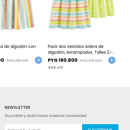
Talle
Ta
era de algodón con
Pack dos vestidos solera de
Vest
algodón, estampados. Talles 2-
dise
5T
00
PYG
190.800
PY
PYG
318.000
PYG
318.000
40
40
NEWSLETTER
¡Suscribite y recibí todas nuestras novedades!