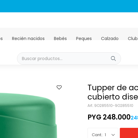
Envíos GRATIS a todo el país en compras mayores a PYG 450.00
os
Recién nacidos
Bebés
Peques
Calzado
Club
Tupper de ac
cubierto dise
9O285510-9O285510
PYG
248.000
24
1