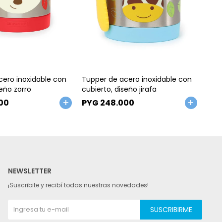
Talle
Ta
cero inoxidable con
Tupper de acero inoxidable con
Tupp
seño zorro
cubierto, diseño jirafa
cubi
00
PYG
248.000
PY
NEWSLETTER
¡Suscribite y recibí todas nuestras novedades!
SUSCRIBIRME