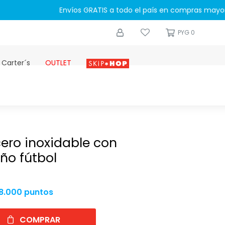
0
PYG
0
 Carter´s
OUTLET
Skip-hop
ero inoxidable con
ño fútbol
8.000 puntos
COMPRAR