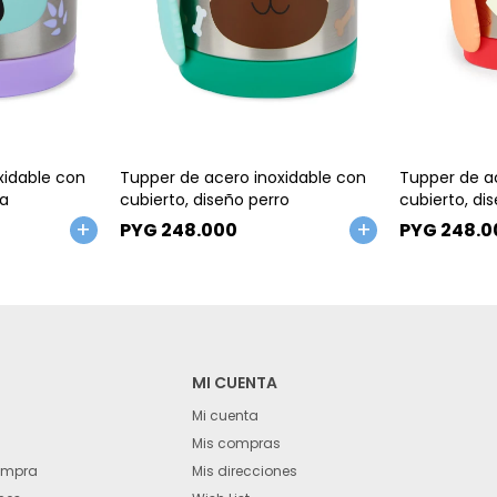
Talle
Talle
xidable con
Tupper de acero inoxidable con
Tupper de a
la
cubierto, diseño perro
cubierto, di
PYG
248.000
PYG
248.0
MI CUENTA
Mi cuenta
Mis compras
ompra
Mis direcciones