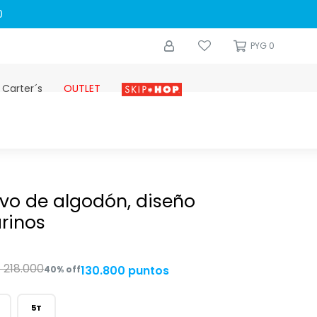
0
PYG
0
 Carter´s
OUTLET
Skip-hop
ivo de algodón, diseño
rinos
G
218.000
130.800 puntos
40
5T