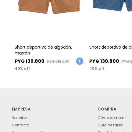
Talle
Talle
Short deportivo de algodón,
Short deportivo de a
marrón
PYG
130.800
PYG
130.800
PYG
218.000
PYG
2
40
40
EMPRESA
COMPRA
Nosotros
Cómo comprar
Contacto
Guía de talles