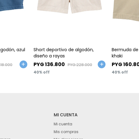
Talle
Talle
lgodón, azul
Short deportivo de algodón,
Bermuda de 
diseño a rayas
khaki
PYG
136.800
PYG
160.8
18.000
PYG
228.000
40
40
MI CUENTA
Mi cuenta
Mis compras