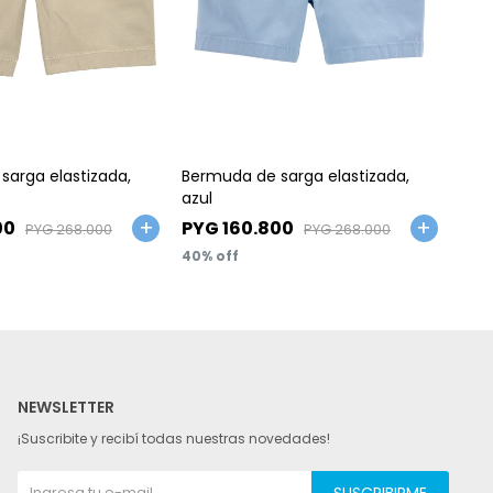
Talle
Ta
sarga elastizada,
Bermuda de sarga elastizada,
Set 
azul
y re
00
PYG
160.800
PY
PYG
268.000
PYG
268.000
40
30
NEWSLETTER
¡Suscribite y recibí todas nuestras novedades!