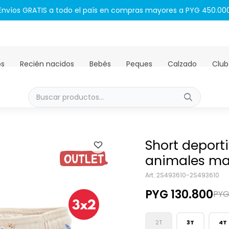
Envíos GRATIS a todo el país en compras mayores a PYG 450.00
os
Recién nacidos
Bebés
Peques
Calzado
Club
Short deport
animales ma
2S493610-2S493610
PYG
130.800
PY
2T
3T
4T