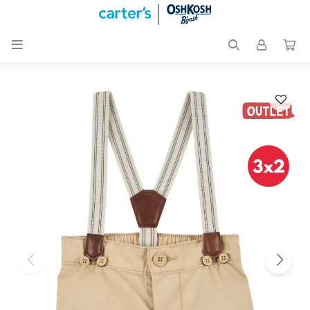

Nuevos
Ingresos
Recién
nacidos
Bebés
Peques
Calzado
Club
Carter
´s
OUTLET
Skip-