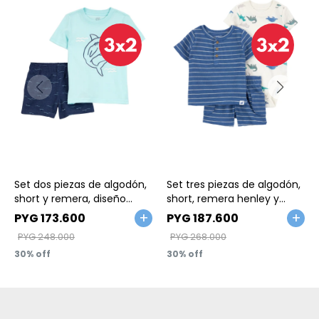
Talle
Talle
Set dos piezas de algodón,
Set tres piezas de algodón,
short y remera, diseño
short, remera henley y
tiburón
body, diseño dinos
PYG
173.600
PYG
187.600
PYG
248.000
PYG
268.000
30
30