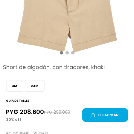
hop
Short de algodón, con tiradores, khaki
3M
24M
GUÍA DE TALLES
PYG
208.600
PYG
298.000
COMPRAR
30
1S596410-1S596410