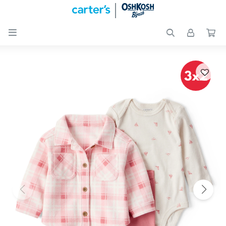

Nuevos
Ingresos
Recién
nacidos
Bebés
Peques
Calzado
Club
Carter
´s
OUTLET
Skip-