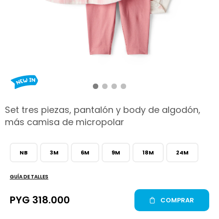
hop
Set tres piezas, pantalón y body de algodón,
más camisa de micropolar
NB
3M
6M
9M
18M
24M
GUÍA DE TALLES
PYG
318.000
COMPRAR