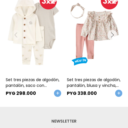
Talle
Talle
Set tres piezas de algodón,
Set tres piezas de algodón,
pantalón, saco con
pantalón, blusa y vincha,
capucha y body, diseño
diseño floral
PYG
298.000
PYG
338.000
elefantes
NEWSLETTER