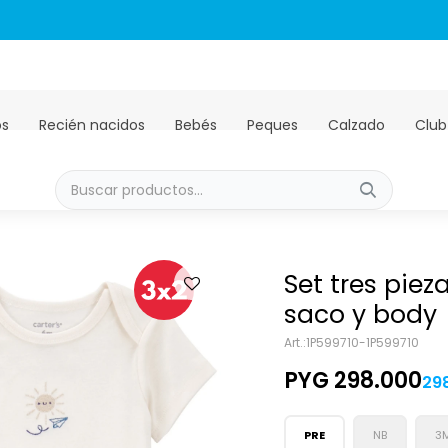
Envíos GRATIS a todo el país en compras mayores a PYG 450.00
os
Recién nacidos
Bebés
Peques
Calzado
Club
Set tres piez
saco y body
1P599710-1P599710
PYG
298.000
29
PRE
NB
3