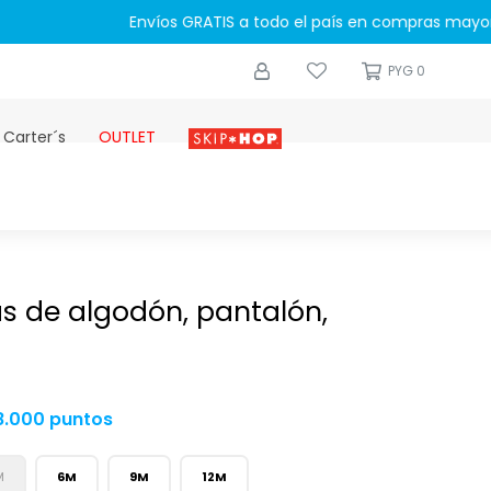
0
PYG
0
 Carter´s
OUTLET
Skip-hop
as de algodón, pantalón,
8.000 puntos
M
6M
9M
12M