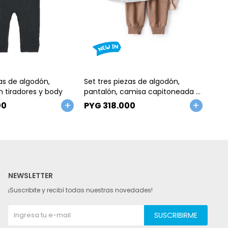
Talle
Ta
as de algodón,
Set tres piezas de algodón,
Set 
 tiradores y body
pantalón, camisa capitoneada y
de 
body
mic
00
PYG
318.000
PY
NEWSLETTER
¡Suscribite y recibí todas nuestras novedades!
SUSCRIBIRME