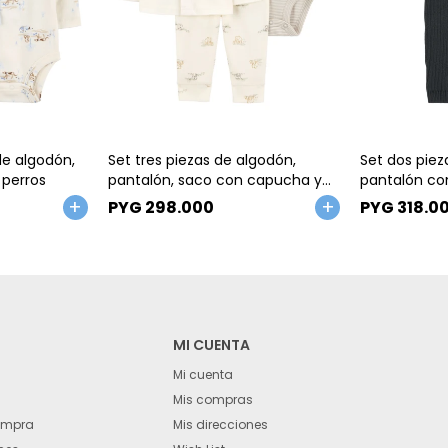
Talle
Talle
de algodón,
Set tres piezas de algodón,
Set dos piez
 perros
pantalón, saco con capucha y
pantalón con
body, diseño elefantes
PYG
298.000
PYG
318.0
MI CUENTA
Mi cuenta
Mis compras
ompra
Mis direcciones