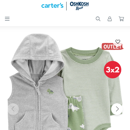

Nuevos
Ingresos
Recién
nacidos
Bebés
Peques
Calzado
Club
Carter
´s
OUTLET
Skip-