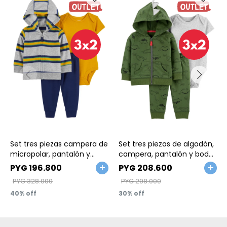
Talle
Talle
Set tres piezas campera de
Set tres piezas de algodón,
micropolar, pantalón y
campera, pantalón y body,
body de algodón
diseño dino
PYG
196.800
PYG
208.600
PYG
328.000
PYG
298.000
40
30