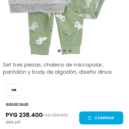
hop
Set tres piezas, chaleco de micropolar,
pantalón y body de algodón, diseño dinos
NB
GUÍA DE TALLES
PYG
238.400
PYG
298.000
COMPRAR
20