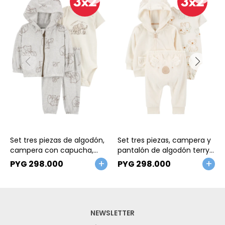
Talle
Talle
Set tres piezas de algodón,
Set tres piezas, campera y
campera con capucha,
pantalón de algodón terry
pantalón y body, diseño
más body de algodón,
PYG
298.000
PYG
298.000
elefante
diseño koala
NEWSLETTER