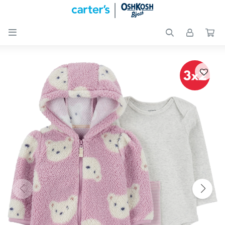

Nuevos
Ingresos
Recién
nacidos
Bebés
Peques
Calzado
Club
Carter
´s
OUTLET
Skip-