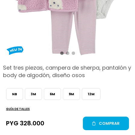
hop
Set tres piezas, campera de sherpa, pantalón y
body de algodón, diseño osos
NB
3M
6M
9M
12M
GUÍA DE TALLES
PYG
328.000
COMPRAR